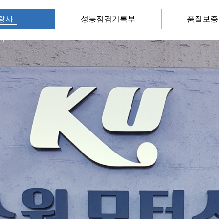
량사
성능점검기록부
품질보증
진