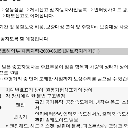
⇒ 성능점검 ⇒ 제시신고 및 자동차사진등록 ⇒ 인터넷사이트 광
 ⇒ 매도신고로 이어집니다.
간 및 품질보증 비용, 보증대상 연식 및 주행Km, 보증대상 차종
 공지토록 할 예정입니다.
 국토해양부 자동차팀-2600/06.05.19/ 보증처리지침 )
을 받은 중고자동차는 주요부품이 점검 항목과 차량의 상태가 상
으로 30일
0Km 주행거리 중 먼저 도래한 시점까지 보상수리를 받으실 수 있습
차대번호표기 상이, 원동기형식표기의 상이
경
각 장치에 대한 불법 구조변경
흡입 공기유량, 공전속도제어, 냉각수 온도, 스
엔진
단
서
인히비터S/W, 입력축 속도센서A, 출력축 속
변속기
관련 솔레노이드 밸브
○ 엔진헤드, 헤드 가스켓, 실린더 블록, 피스톤Ass'y, 크랭크 