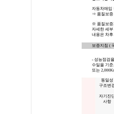
자동차매입 
⇒ 품질보증
※ 품질보증기
자세한 세부
내용은 차후
보증지침
(
- 성능점검
수일을 기준
또는 2,00
동일성
구조변
자기진
사항