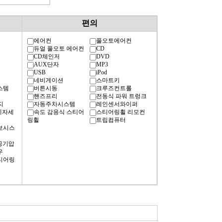
편의
에어컨
풀오토에어컨
듀얼 풀오토 에어컨
CD
CD체인저
DVD
AUX단자
MP3
USB
iPod
네비게이션
스마트키
스템
버튼시동
크루즈컨트롤
핸즈프리
전동식 파워 트렁크
지
자동주차시스템
레인센서와이퍼
차체자세
속도 감응식 스티어
스티어링휠 리모컨
링휠
트립컴퓨터
경보시스
공기압
우
티어링