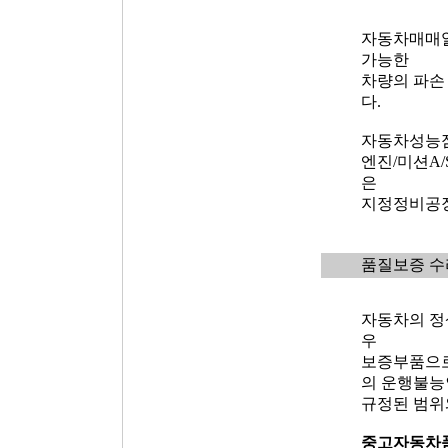
자동차매매알
가능한
차량의 파손
다.
자동차성능점
엔진/미션A
은
지정정비공장
품질보증 수
자동차의 정
우
보증부품으로
의 운행불능
규정된 범위
중고자동차