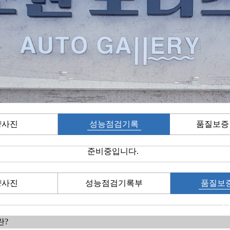
량사진
성능점검기록
품질보증
부
준비중입니다.
량사진
성능점검기록부
품질보
란?