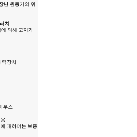
고장난 원동기의 위
클러치
험에 의해 고지가
 배력장치
휠하우스
있음
등에 대하여는 보증