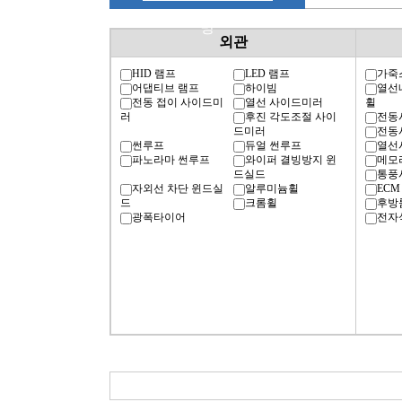
명
외관
HID 램프
LED 램프
가죽
어댑티브 램프
하이빔
열선
전동 접이 사이드미
열선 사이드미러
휠
러
후진 각도조절 사이
전동
드미러
전동
썬루프
듀얼 썬루프
열선
파노라마 썬루프
와이퍼 결빙방지 윈
메모
드실드
통풍
자외선 차단 윈드실
알루미늄휠
ECM
드
크롬휠
후방
광폭타이어
전자