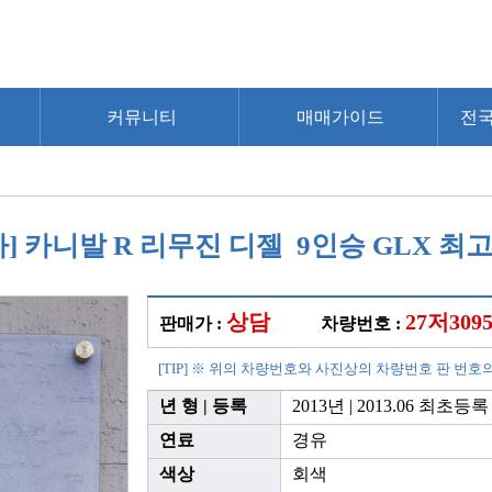
커뮤니티
매매가이드
전
아] 카니발 R 리무진 디젤 9인승 GLX 최
상담
27저309
판매가 :
차량번호 :
[TIP] ※ 위의 차량번호와 사진상의 차량번호 판 번호
년 형 | 등록
2013년 | 2013.06 최초등록
연료
경유
색상
회색