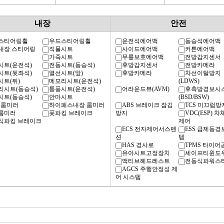
내장
안전
스티어링휠
우드스티어링휠
운전석에어백
동승석에어백
내장 스티어링
직물시트
사이드에어백
커튼에어백
가죽시트
무릎보호에어백
전방감지센서
시트(운전석)
전동시트(동승석)
후방감지센서
전방카메라
시트(뒷좌석)
열선시트(앞)
후방카메라
차선이탈방지
시트(뒤)
메모리시트(운전석)
(LDWS)
리시트(동승석)
통풍시트(운전석)
어라운드뷰(AVM)
후측방경보시
시트(동승석)
안마시트
(BSD/BSW)
 룸미러
하이패스내장 룸미러
ABS 브레이크 잠김
TCS 미끄럼방
룸미러
풋파킹 브레이크
방지
VDC(ESP) 
식파킹 브레이크
제어
ECS 전자제어서스펜
ESS 급제동
션
템
HAS 경사로
TPMS 타이어
유아시트고정장치
세이프티윈도
액티브헤드레스트
전동식파워스
AGCS 주행안정성 제
어 시스템