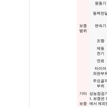
원동기
동력전
보증
변속기
범위
조향
제동
전기
연료
타이어
외판부
주요골
부위
기타
성능점검기
1. 보증
보증
에서 제외