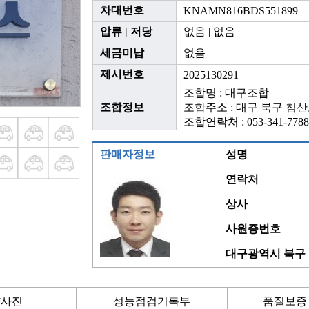
차대번호
KNAMN816BDS551899
압류 | 저당
없음 | 없음
세금미납
없음
제시번호
2025130291
조합명 : 대구조합
조합정보
조합주소 : 대구 북구 침산
조합연락처 : 053-341-7788
판매자정보
성명
연락처
상사
사원증번호
대구광역시 북구 
량사진
성능점검기록부
품질보증