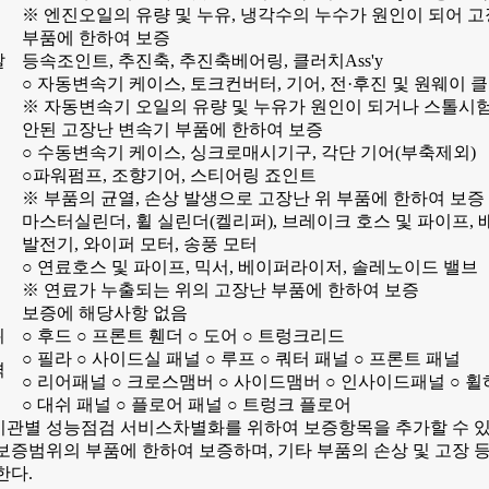
※ 엔진오일의 유량 및 누유, 냉각수의 누수가 원인이 되어 
부품에 한하여 보증
달
등속조인트, 추진축, 추진축베어링, 클러치Ass'y
○ 자동변속기 케이스, 토크컨버터, 기어, 전·후진 및 원웨이 
※ 자동변속기 오일의 유량 및 누유가 원인이 되거나 스톨시
안된 고장난 변속기 부품에 한하여 보증
○ 수동변속기 케이스, 싱크로매시기구, 각단 기어(부축제외)
○파워펌프, 조향기어, 스티어링 죠인트
※ 부품의 균열, 손상 발생으로 고장난 위 부품에 한하여 보증
마스터실린더, 휠 실린더(켈리퍼), 브레이크 호스 및 파이프,
발전기, 와이퍼 모터, 송풍 모터
○ 연료호스 및 파이프, 믹서, 베이퍼라이저, 솔레노이드 밸브
※ 연료가 누출되는 위의 고장난 부품에 한하여 보증
보증에 해당사항 없음
위
○ 후드 ○ 프론트 휀더 ○ 도어 ○ 트렁크리드
○ 필라 ○ 사이드실 패널 ○ 루프 ○ 쿼터 패널 ○ 프론트 패널
격
○ 리어패널 ○ 크로스맴버 ○ 사이드맴버 ○ 인사이드패널 ○ 
○ 대쉬 패널 ○ 플로어 패널 ○ 트렁크 플로어
관별 성능점검 서비스차별화를 위하여 보증항목을 추가할 수 
은 보증범위의 부품에 한하여 보증하며, 기타 부품의 손상 및 고장 
한다.