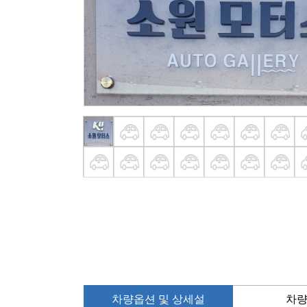
차량옵션 및 상세설
차