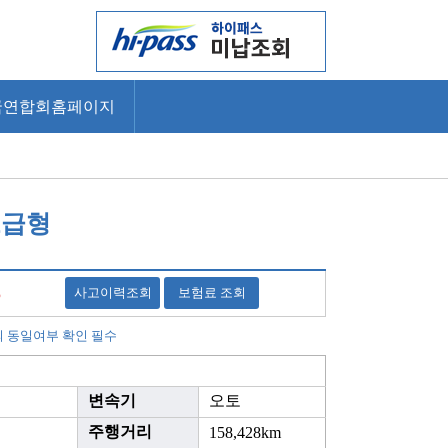
국연합회홈페이지
고급형
5
사고이력조회
보험료 조회
의 동일여부 확인 필수
변속기
오토
주행거리
158,428km