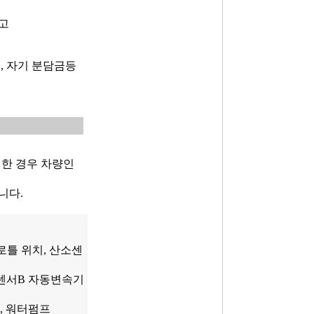
고
, 자기 분담금등
이한 경우 차량인
니다.
로틀 위치, 산소센
도센서B 자동변속기
축, 워터펌프