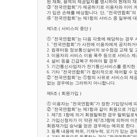
된 재화, 용역의 제공일자를 명시하여 현재의 재
③ "전국연합회"가 제공하기로 이용자와 이미 
가 입은 손해를 배상합니다. 단, "전국연합회"의
④ "전국연합회"는 제1항의 서비스 중 일부에 
제5조 ( 서비스의 중단 )	

① "전국연합회"는 다음 각호에 해당하는 경우 
1. "전국연합회"가 사전에 이용자에게 공지하거
2. 컴퓨터등 정보통신설비의 보수점검 교체 및 고
3. 이용자의 서비스 이용 폭주 등으로 서비스 제
4. 설비 등을 긴급복구 하여야 할 경우

5. 기간통신사업자가 전기통신서비스를 중지한 
6. 기타 "전국연합회"가 합리적으로 제어할 수 없
② "전국연합회"는 ①항의 사유로 서비스의 제공
없는 경우에는 그러하지 아니합니다.

제6조 ( 회원가입 )	

① 이용자는 "전국연합회"가 정한 가입양식에 
② "전국연합회"는 제1항과 같이 회원으로 가입
1. 제7조 1항에 의거 회원탈퇴한 경우 탈퇴일로부
2. 가입신청자가 이 약관 제7조3항에 의하여 이
회원재가입 승낙을 얻은 경우에는 예외로 한다.

3. 등록 내용에 허위, 기재누락, 오기가 있는 경우
4. 기타 회원으로 등록하는 것이 "전국연합회"