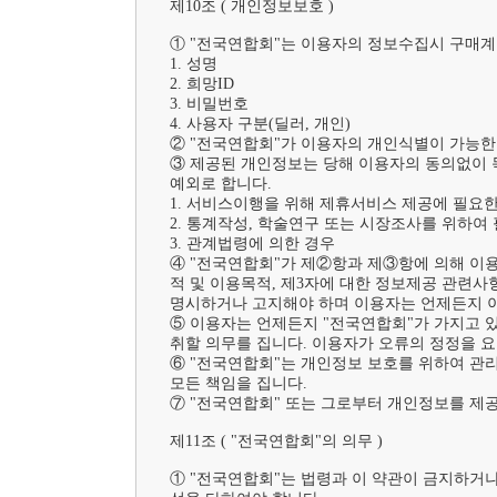
제10조 ( 개인정보보호 )	

① "전국연합회"는 이용자의 정보수집시 구매계
1. 성명

2. 희망ID

3. 비밀번호

4. 사용자 구분(딜러, 개인)

② "전국연합회"가 이용자의 개인식별이 가능한
③ 제공된 개인정보는 당해 이용자의 동의없이 목
예외로 합니다.

1. 서비스이행을 위해 제휴서비스 제공에 필요
2. 통계작성, 학술연구 또는 시장조사를 위하여
3. 관계법령에 의한 경우

④ "전국연합회"가 제②항과 제③항에 의해 이
적 및 이용목적, 제3자에 대한 정보제공 관련사
명시하거나 고지해야 하며 이용자는 언제든지 이 
⑤ 이용자는 언제든지 "전국연합회"가 가지고 있
취할 의무를 집니다. 이용자가 오류의 정정을 요
⑥ "전국연합회"는 개인정보 보호를 위하여 관리
모든 책임을 집니다.

⑦ "전국연합회" 또는 그로부터 개인정보를 제
제11조 ( "전국연합회"의 의무 )	

① "전국연합회"는 법령과 이 약관이 금지하거