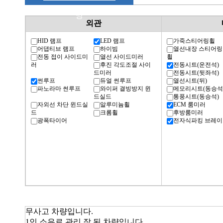
명
외관
HID 램프
LED 램프
가죽스티어링휠
어댑티브 램프
하이빔
열선내장 스티어링
전동 접이 사이드미
열선 사이드미러
휠
러
후진 각도조절 사이
전동시트(운전석)
드미러
전동시트(뒷좌석)
썬루프
듀얼 썬루프
열선시트(뒤)
파노라마 썬루프
와이퍼 결빙방지 윈
메모리시트(동승석
드실드
통풍시트(동승석)
자외선 차단 윈드실
알루미늄휠
ECM 룸미러
드
크롬휠
후방룸미러
광폭타이어
전자식파킹 브레이
무사고 차량입니다.
1인 소유로 관리 잘 된 차량입니다.