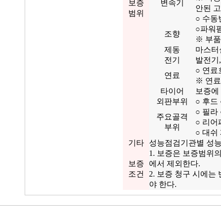
보증
변속기
안된 
범위
○ 수동
○파워펌
조향
※ 부품
제동
마스터실
전기
발전기,
○ 연료
연료
※ 연료
타이어
보증에
외판부위
○ 후드
○ 필라
주요골격
○ 리어
부위
○ 대쉬
기타
성능점검기관별 성능
1. 보증은 보증범위
보증
에서 제외한다.
조건
2. 보증 청구 시에
야 한다.