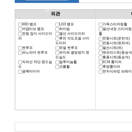
명
외관
HID 램프
LED 램프
가죽스티어링휠
어댑티브 램프
하이빔
열선내장 스티어링
전동 접이 사이드미
열선 사이드미러
휠
러
후진 각도조절 사이
전동시트(운전석)
드미러
전동시트(뒷좌석)
썬루프
듀얼 썬루프
열선시트(뒤)
파노라마 썬루프
와이퍼 결빙방지 윈
메모리시트(동승석
드실드
통풍시트(동승석)
자외선 차단 윈드실
알루미늄휠
ECM 룸미러
드
크롬휠
후방룸미러
광폭타이어
전자식파킹 브레이