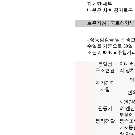
자세한 세부
내용은 차후 공지토록 
보증지침
( 국토해양부 
- 성능점검을 받은 중
수일을 기준으로 30일
또는 2,000Km 주행
동일성
차대번
구조변경
각 장치
엔
자기진단
사항
변
○ 엔진
원동기
※ 엔진
부품에
동력전달
등속조인
○ 자동
※ 자