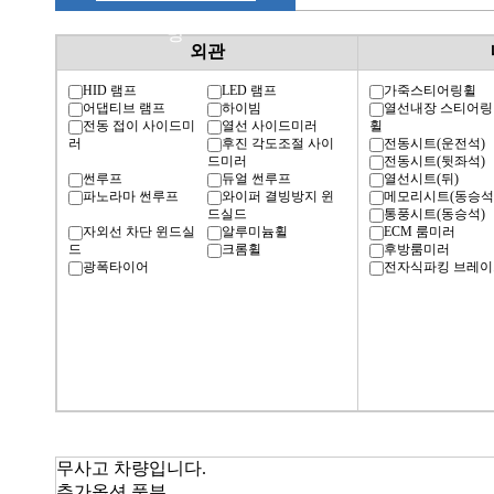
명
외관
HID 램프
LED 램프
가죽스티어링휠
어댑티브 램프
하이빔
열선내장 스티어링
전동 접이 사이드미
열선 사이드미러
휠
러
후진 각도조절 사이
전동시트(운전석)
드미러
전동시트(뒷좌석)
썬루프
듀얼 썬루프
열선시트(뒤)
파노라마 썬루프
와이퍼 결빙방지 윈
메모리시트(동승석
드실드
통풍시트(동승석)
자외선 차단 윈드실
알루미늄휠
ECM 룸미러
드
크롬휠
후방룸미러
광폭타이어
전자식파킹 브레이
무사고 차량입니다.
추가옵션 풍부