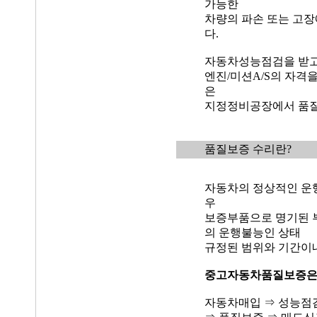
가능한
차량의 파손 또는 고장
다.
자동차성능점검을 받고
엔진/미션A/S의 자격
은
지정정비공장에서 품질
품질보증 수리란?
자동차의 정상적인 운
우
보증부품으로 명기된 
의 운행불능인 상태
규정된 범위와 기간이
중고자동차품질보증
자동차매입 ⇒ 성능점