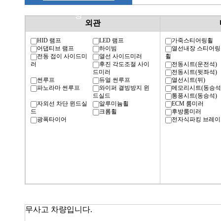
명
외관
HID 램프
LED 램프
가죽스티어링휠
어댑티브 램프
하이빔
열선내장 스티어링
전동 접이 사이드미
열선 사이드미러
휠
러
후진 각도조절 사이
전동시트(운전석)
드미러
전동시트(뒷좌석)
썬루프
듀얼 썬루프
열선시트(뒤)
파노라마 썬루프
와이퍼 결빙방지 윈
메모리시트(동승석
드실드
통풍시트(동승석)
자외선 차단 윈드실
알루미늄휠
ECM 룸미러
드
크롬휠
후방룸미러
광폭타이어
전자식파킹 브레이
무사고 차량입니다.