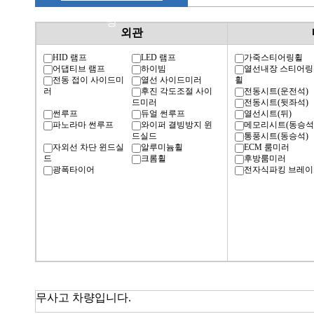
명
외관
HID 램프
LED 램프
가죽스티어링휠
어댑티브 램프
하이빔
열선내장 스티어링
전동 접이 사이드미
열선 사이드미러
휠
러
후진 각도조절 사이
전동시트(운전석)
드미러
전동시트(뒷좌석)
썬루프
듀얼 썬루프
열선시트(뒤)
파노라마 썬루프
와이퍼 결빙방지 윈
메모리시트(동승석
드실드
통풍시트(동승석)
자외선 차단 윈드실
알루미늄휠
ECM 룸미러
드
크롬휠
후방룸미러
광폭타이어
전자식파킹 브레이
무사고 차량입니다.