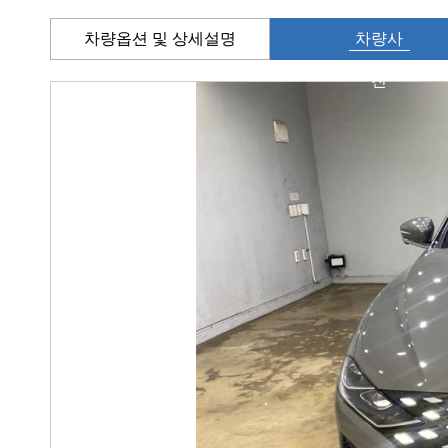
차량옵션 및 상세설명
차량사
진