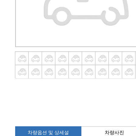
차량옵션 및 상세설
차량사진