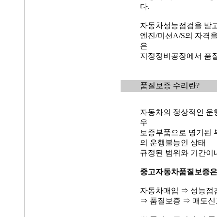
다.
자동차성능점검을 받고
엔진/미션A/S의 자격
은
지정정비공장에서 품질
품질보증 수리란?
자동차의 정상적인 운
우
보증부품으로 명기된 
의 운행불능인 상태
규정된 범위와 기간이
중고자동차품질보증
자동차매입 ⇒ 성능점
⇒ 품질보증 ⇒ 매도신