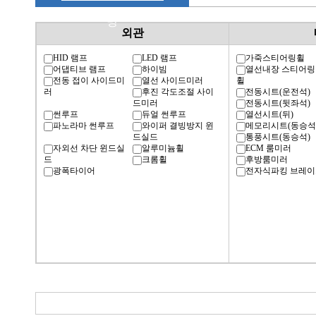
명
외관
HID 램프
LED 램프
가죽스티어링휠
어댑티브 램프
하이빔
열선내장 스티어링
전동 접이 사이드미
열선 사이드미러
휠
러
후진 각도조절 사이
전동시트(운전석)
드미러
전동시트(뒷좌석)
썬루프
듀얼 썬루프
열선시트(뒤)
파노라마 썬루프
와이퍼 결빙방지 윈
메모리시트(동승석
드실드
통풍시트(동승석)
자외선 차단 윈드실
알루미늄휠
ECM 룸미러
드
크롬휠
후방룸미러
광폭타이어
전자식파킹 브레이