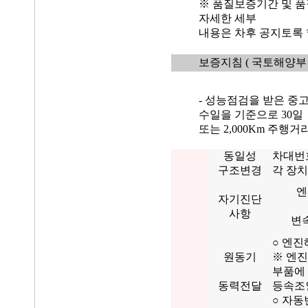
※ 품질보증기간 및 품
자세한 세부
내용은 차후 공지토록 
보증지침
( 국토해양부 
- 성능점검을 받은 중
수일을 기준으로 30일
또는 2,000Km 주행
동일성
차대번
구조변경
각 장치
엔
자기진단
사항
변
○ 엔진
원동기
※ 엔진
부품에
동력전달
등속조인
○ 자동