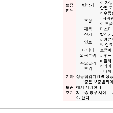
※ 자
보증
변속기
안된 
범위
○ 수동
○파워펌
조향
※ 부품
제동
마스터실
전기
발전기,
○ 연료
연료
※ 연료
타이어
보증에
외판부위
○ 후드
○ 필라
주요골격
○ 리어
부위
○ 대쉬
기타
성능점검기관별 성능
1. 보증은 보증범위
보증
에서 제외한다.
조건
2. 보증 청구 시에
야 한다.