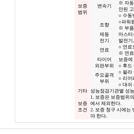
※ 자
보증
변속기
안된 
범위
○ 수동
○파워펌
조향
※ 부품
제동
마스터실
전기
발전기,
○ 연료
연료
※ 연료
타이어
보증에
외판부위
○ 후드
○ 필라
주요골격
○ 리어
부위
○ 대쉬
기타
성능점검기관별 성능
1. 보증은 보증범위
보증
에서 제외한다.
조건
2. 보증 청구 시에
야 한다.