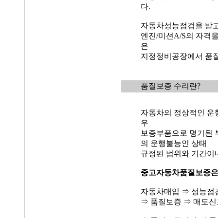
다.
자동차성능점검을 받고
엔진/미션A/S의 자격
은
지정정비공장에서 품질
품질보증 수리란?
자동차의 정상적인 운
우
보증부품으로 명기된 
의 운행불능인 상태
규정된 범위와 기간이
중고자동차품질보증
자동차매입 ⇒ 성능점
⇒ 품질보증 ⇒ 매도신