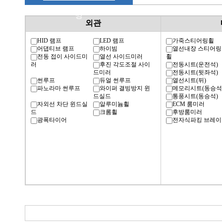
명
외관
HID 램프
LED 램프
가죽스티어링휠
어댑티브 램프
하이빔
열선내장 스티어링
전동 접이 사이드미
열선 사이드미러
휠
러
후진 각도조절 사이
전동시트(운전석)
드미러
전동시트(뒷좌석)
썬루프
듀얼 썬루프
열선시트(뒤)
파노라마 썬루프
와이퍼 결빙방지 윈
메모리시트(동승석
드실드
통풍시트(동승석)
자외선 차단 윈드실
알루미늄휠
ECM 룸미러
드
크롬휠
후방룸미러
광폭타이어
전자식파킹 브레이