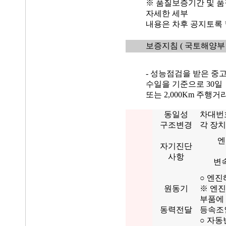
※ 품질보증기간 및 품
자세한 세부
내용은 차후 공지토록 
보증지침
( 국토해양부 
- 성능점검을 받은 중
수일을 기준으로 30일
또는 2,000Km 주행
동일성
차대번
구조변경
각 장치
엔
자기진단
사항
변
○ 엔진
원동기
※ 엔진
부품에
동력전달
등속조인
○ 자동