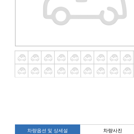
차량옵션 및 상세설
차량사진