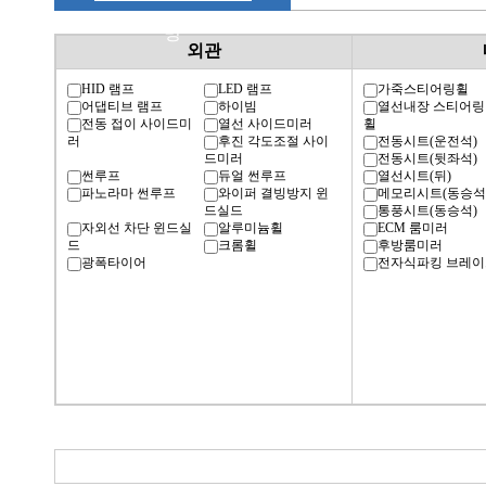
명
외관
HID 램프
LED 램프
가죽스티어링휠
어댑티브 램프
하이빔
열선내장 스티어링
전동 접이 사이드미
열선 사이드미러
휠
러
후진 각도조절 사이
전동시트(운전석)
드미러
전동시트(뒷좌석)
썬루프
듀얼 썬루프
열선시트(뒤)
파노라마 썬루프
와이퍼 결빙방지 윈
메모리시트(동승석
드실드
통풍시트(동승석)
자외선 차단 윈드실
알루미늄휠
ECM 룸미러
드
크롬휠
후방룸미러
광폭타이어
전자식파킹 브레이