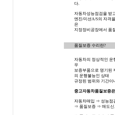
다.
자동차성능점검을 받고
엔진/미션A/S의 자격
은
지정정비공장에서 품질
품질보증 수리란?
자동차의 정상적인 운
우
보증부품으로 명기된 
의 운행불능인 상태
규정된 범위와 기간이
중고자동차품질보증
자동차매입 ⇒ 성능점
⇒ 품질보증 ⇒ 매도신