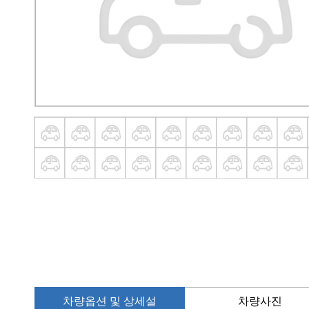
차량옵션 및 상세설
차량사진