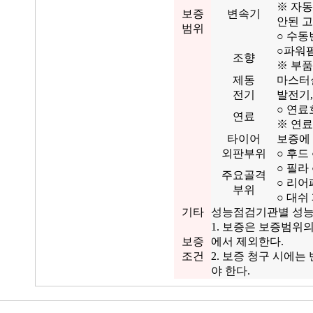
※ 자
보증
변속기
안된 
범위
○ 수동
○파워펌
조향
※ 부품
제동
마스터실
전기
발전기,
○ 연료
연료
※ 연료
타이어
보증에
외판부위
○ 후드
○ 필라
주요골격
○ 리어
부위
○ 대쉬
기타
성능점검기관별 성능
1. 보증은 보증범위
보증
에서 제외한다.
조건
2. 보증 청구 시에
야 한다.