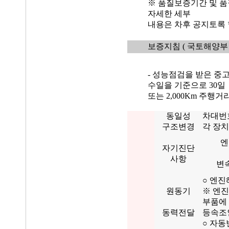
※ 품질보증기간 및 품
자세한 세부
내용은 차후 공지토록 
보증지침
( 국토해양부 
- 성능점검을 받은 중
수일을 기준으로 30일
또는 2,000Km 주행
동일성
차대번
구조변경
각 장치
엔
자기진단
사항
변
○ 엔진
원동기
※ 엔진
부품에
동력전달
등속조인
○ 자동