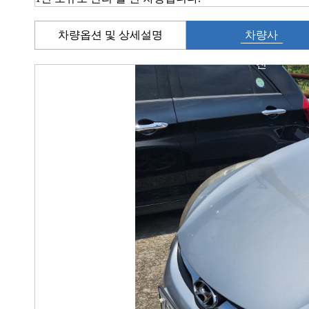
차량옵션 및 상세설명
차량사
진