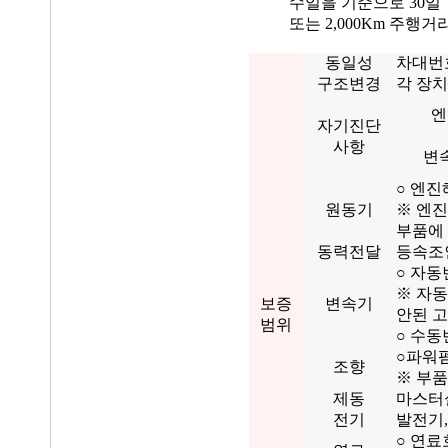
수일을 기준으로 30일
또는 2,000Km 주행
동일성
차대번
구조변경
각 장치
엔
자기진단
사항
변
○ 엔진
원동기
※ 엔진
부품에
동력전달
등속조인
○ 자동
※ 자
보증
변속기
안된 
범위
○ 수동
○파워펌
조향
※ 부품
제동
마스터실
전기
발전기,
○ 연료