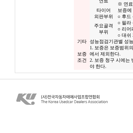
연료
※ 연료
타이어
보증에
외판부위
○ 후드
○ 필라
주요골격
○ 리어
부위
○ 대쉬
기타
성능점검기관별 성능
1. 보증은 보증범위
보증
에서 제외한다.
조건
2. 보증 청구 시에
야 한다.