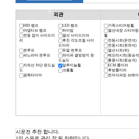
명
외관
HID 램프
LED 램프
가죽스티어링휠
어댑티브 램프
하이빔
열선내장 스티어링
전동 접이 사이드미
열선 사이드미러
휠
러
후진 각도조절 사이
전동시트(운전석)
드미러
전동시트(뒷좌석)
썬루프
듀얼 썬루프
열선시트(뒤)
파노라마 썬루프
와이퍼 결빙방지 윈
메모리시트(동승석
드실드
통풍시트(동승석)
자외선 차단 윈드실
알루미늄휠
ECM 룸미러
드
크롬휠
후방룸미러
광폭타이어
전자식파킹 브레이
시운전 추천 합니다.
1인 소유로 관리 잘 된 차량입니다.