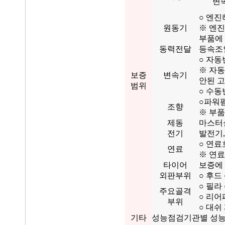
변
○ 엔진
원동기
※ 엔진
부품에
동력전달
등속조인
○ 자동
※ 자
보증
변속기
안된 
범위
○ 수동
○파워펌
조향
※ 부품
제동
마스터실
전기
발전기,
○ 연료
연료
※ 연료
타이어
보증에
외판부위
○ 후드
○ 필라
주요골격
○ 리어
부위
○ 대쉬
기타
성능점검기관별 성능