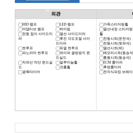
명
외관
HID 램프
LED 램프
가죽스티어링휠
어댑티브 램프
하이빔
열선내장 스티어링
전동 접이 사이드미
열선 사이드미러
휠
러
후진 각도조절 사이
전동시트(운전석)
드미러
전동시트(뒷좌석)
썬루프
듀얼 썬루프
열선시트(뒤)
파노라마 썬루프
와이퍼 결빙방지 윈
메모리시트(동승석
드실드
통풍시트(동승석)
자외선 차단 윈드실
알루미늄휠
ECM 룸미러
드
크롬휠
후방룸미러
광폭타이어
전자식파킹 브레이