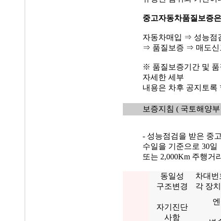
중고자동차품질보증
자동차매입 ⇒ 성능점
⇒ 품질보증 ⇒ 매도신
※ 품질보증기간 및 품
자세한 세부
내용은 차후 공지토록 
보증지침
( 국토해양부 
- 성능점검을 받은 중
수일을 기준으로 30일
또는 2,000Km 주행
동일성
차대번
구조변경
각 장치
엔
자기진단
사항