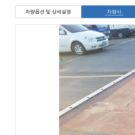
차량옵션 및 상세설명
차량사
진