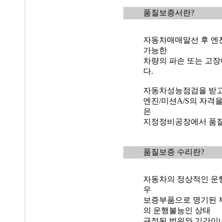
품질보증서란?
자동차매매알선 후 엔진
가능한
차량의 파손 또는 고장
다.
자동차성능점검을 받고
엔진/미션A/S의 자격
은
지정정비공장에서 품질
품질보증 수리란?
자동차의 정상적인 운
우
보증부품으로 명기된 
의 운행불능인 상태
규정된 범위와 기간이