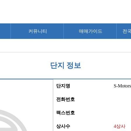
커뮤니티
매매가이드
전
단지 정보
단지명
S-Motors
전화번호
팩스번호
상사수
4상사