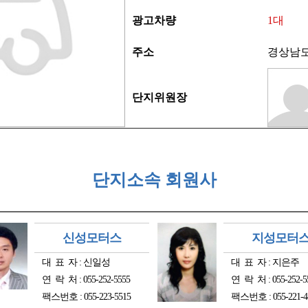
광고차량
1대
주소
경상남도 
단지위원장
단지소속 회원사
신성모터스
지성모터
대 표 자 : 신일성
대 표 자 : 지은주
연 락 처 : 055-252-5555
연 락 처 : 055-252-5
팩스번호 : 055-223-5515
팩스번호 : 055-221-4