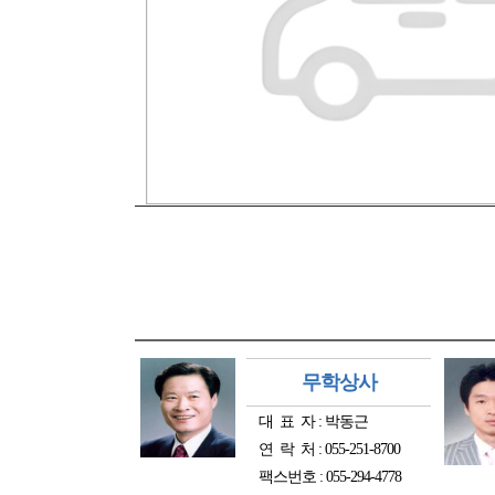
무학상사
대 표 자 : 박동근
연 락 처 : 055-251-8700
팩스번호 : 055-294-4778