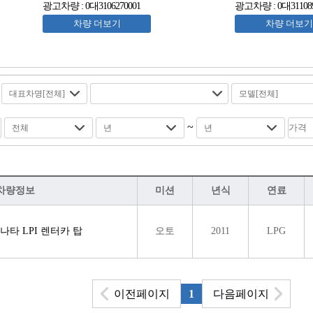
광고차량 : 0대3106270001
광고차량 : 0대311089
차량 더보기
차량 더보기
~
차량정보
미션
년식
연료
쏘나타 LPI 렌터카 탑
오토
2011
LPG
이전페이지
1
다음페이지