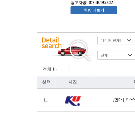
광고차량 : 0대3101965032
차량 더보기
전체
1
대
선택
사진
[현대] YF