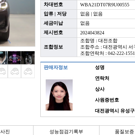
차대번호
WBA21DT07R9U00555
압류 | 저당
없음 | 없음
세금미납
없음
제시번호
2024043824
조합명 : 대전조합
조합정보
조합주소 : 대전광역시 서구
조합연락처 : 042-222-1551
판매자정보
성명
연락처
상사
사원증번호
대전광역시 유성구 
량사진
성능점검기록부
품질보증