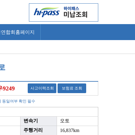
국연합회홈페이지
프로
우9249
사고이력조회
보험료 조회
의 동일여부 확인 필수
변속기
오토
주행거리
16,837km