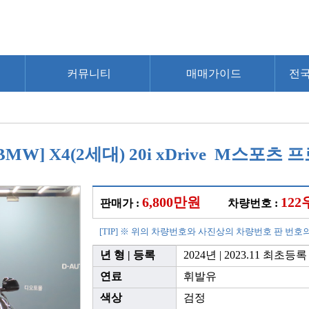
커뮤니티
매매가이드
전
BMW] X4(2세대) 20i xDrive M스포츠 
6,800만원
122
판매가 :
차량번호 :
[TIP] ※ 위의 차량번호와 사진상의 차량번호 판 번호
년 형 | 등록
2024년 | 2023.11 최초등록
연료
휘발유
색상
검정