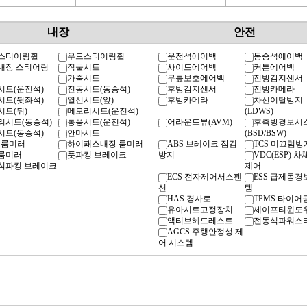
내장
안전
스티어링휠
우드스티어링휠
운전석에어백
동승석에어백
내장 스티어링
직물시트
사이드에어백
커튼에어백
가죽시트
무릎보호에어백
전방감지센서
시트(운전석)
전동시트(동승석)
후방감지센서
전방카메라
시트(뒷좌석)
열선시트(앞)
후방카메라
차선이탈방지
시트(뒤)
메모리시트(운전석)
(LDWS)
리시트(동승석)
통풍시트(운전석)
어라운드뷰(AVM)
후측방경보시
시트(동승석)
안마시트
(BSD/BSW)
 룸미러
하이패스내장 룸미러
ABS 브레이크 잠김
TCS 미끄럼방
룸미러
풋파킹 브레이크
방지
VDC(ESP) 
식파킹 브레이크
제어
ECS 전자제어서스펜
ESS 급제동
션
템
HAS 경사로
TPMS 타이어
유아시트고정장치
세이프티윈도
액티브헤드레스트
전동식파워스
AGCS 주행안정성 제
어 시스템