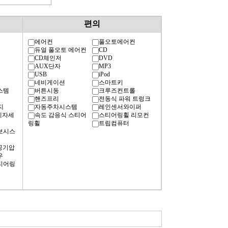
편의
에어컨
풀오토에어컨
듀얼 풀오토 에어컨
CD
CD체인저
DVD
AUX단자
MP3
USB
iPod
네비게이션
스마트키
스템
버튼시동
크루즈컨트롤
핸즈프리
전동식 파워 트렁크
지
자동주차시스템
레인센서와이퍼
차체자세
속도 감응식 스티어
스티어링휠 리모컨
링휠
트립컴퓨터
경보시스
공기압
우
티어링