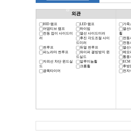
명
외관
HID 램프
LED 램프
가죽
어댑티브 램프
하이빔
열선
전동 접이 사이드미
열선 사이드미러
휠
러
후진 각도조절 사이
전동
드미러
전동
썬루프
듀얼 썬루프
열선
파노라마 썬루프
와이퍼 결빙방지 윈
메모
드실드
통풍
자외선 차단 윈드실
알루미늄휠
ECM
드
크롬휠
후방
광폭타이어
전자