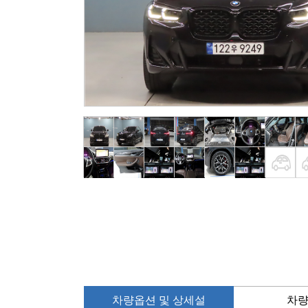
차량옵션 및 상세설
차