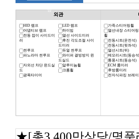
명
외관
HID 램프
LED 램프
가죽스티어링휠
어댑티브 램프
하이빔
열선내장 스티어링
전동 접이 사이드미
열선 사이드미러
휠
러
후진 각도조절 사이
전동시트(운전석)
드미러
전동시트(뒷좌석)
썬루프
듀얼 썬루프
열선시트(뒤)
파노라마 썬루프
와이퍼 결빙방지 윈
메모리시트(동승석
드실드
통풍시트(동승석)
자외선 차단 윈드실
알루미늄휠
ECM 룸미러
드
크롬휠
후방룸미러
광폭타이어
전자식파킹 브레이
★[총3,400만상당/