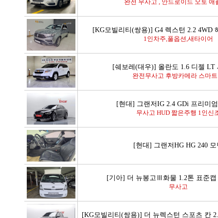
완전 무사고 , 안드로이드 오토 애플
[KG모빌리티(쌍용)] G4 렉스턴 2.2 4W
1인차주,풀옵션,새타이어
[쉐보레(대우)] 올란도 1.6 디젤 L
완전무사고 후방카메라 스마
[현대] 그랜저IG 2.4 GDi 프리미
무사고 HUD 짧은주행 1인신
[현대] 그랜저HG HG 240 
[기아] 더 뉴봉고Ⅲ화물 1.2톤 표준캡
무사고
[KG모빌리티(쌍용)] 더 뉴렉스턴 스포츠 칸 2