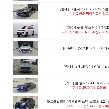
[현대] 그랜저HG HG 300 익스
미션교환.경정비완료후 입고
[기아] 쏘울 부스터 1.6 T-G
무사고,스마트키,네비,후방카메라.
[아우디] Q5(2세대) 40 TDI 
[현대] 그랜저IG 2.4 GDi 프
[기아] 올 뉴K7 2.4 GDi 리
무사고 .HUD.파워트렁크
[KG모빌리티(쌍용)] 렉스턴 스포츠 2.2 
무사고 어라운드뷰.20"휠타이