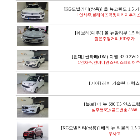
[KG모빌리티(쌍용)] 올 뉴코란도 1.5 가
1인차주,블레이즈콕핏패키지추가,순
[쉐보레(대우)] 올 뉴말리부 1.5 터
짧은주행거리,HID추가
[현대] 싼타페(DM) 디젤 R2.0 2W
1인차주,컨비니언스+익스테리어추가
[기아] 레이 가솔린 디럭스
[볼보] 더 뉴 S90 T5 인스크
실주행6만/골드번호 8888
[KG모빌리티(쌍용)] 베리 뉴 티볼리 1.5 
무사고