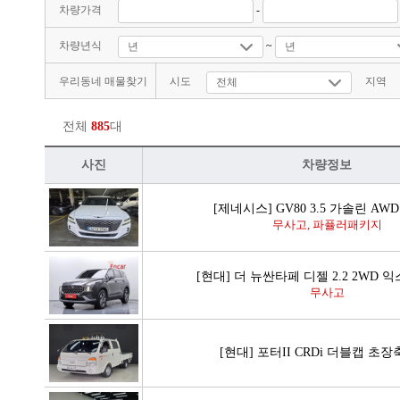
차량가격
-
차량년식
~
우리동네 매물찾기
시도
지역
전체
885
대
사진
차량정보
[제네시스] GV80 3.5 가솔린 AW
무사고, 파퓰러패키지
[현대] 더 뉴싼타페 디젤 2.2 2WD
무사고
[현대] 포터II CRDi 더블캡 초장