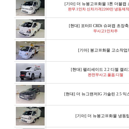
[기아] 더 뉴봉고Ⅲ화물 1톤 더블캡 
완무.1인차 신차가격2200만 냉동제작1
[현대] 포터II CRDi 슈퍼캡 초장
무사고1인차주
[기아] 봉고Ⅲ화물 고소작
[현대] 팰리세이드 2.2 디젤 캘
완전무사고.풀옵.디젤
[현대] 더 뉴그랜저IG 가솔린 2.5 
[기아] 더 뉴봉고Ⅲ화물 냉동