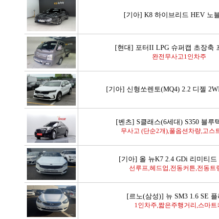
[기아] K8 하이브리드 HEV 
[현대] 포터II LPG 슈퍼캡 초장축
완전무사고1인차주
[기아] 신형쏘렌토(MQ4) 2.2 디젤 2
[벤츠] S클래스(6세대) S350 블루
무사고 (단순2개),풀옵션차량,고스트
[기아] 올 뉴K7 2.4 GDi 리미티
선루프,헤드업,전동커튼,전동트
[르노(삼성)] 뉴 SM3 1.6 SE 
1인차주,짧은주행거리,스마트