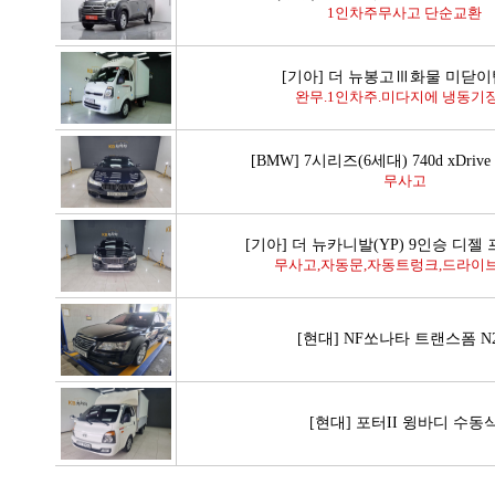
1인차주무사고 단순교환
[기아] 더 뉴봉고Ⅲ화물 미닫
완무.1인차주.미다지에 냉동기
[BMW] 7시리즈(6세대) 740d xDriv
무사고
[기아] 더 뉴카니발(YP) 9인승 디
무사고,자동문,자동트렁크,드라이브
[현대] NF쏘나타 트랜스폼 N
[현대] 포터II 윙바디 수동