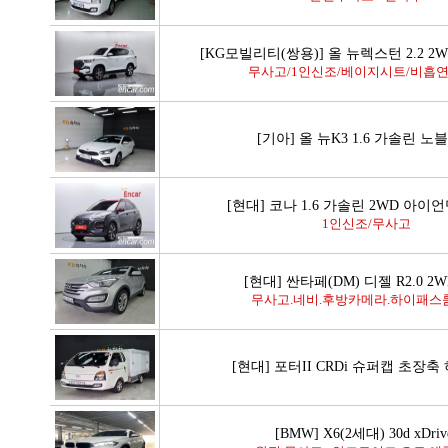
[KG모빌리티(쌍용)] 올 뉴렉스턴 2.2 
무사고/1인신조/베이지시트/비흡연차
[기아] 올 뉴K3 1.6 가솔린 노
[현대] 코나 1.6 가솔린 2WD 아이
1인신조/무사고
[현대] 싼타페(DM) 디젤 R2.0 2
무사고.네비.후방카메라.하이패스
[현대] 포터II CRDi 슈퍼캡 초장
[BMW] X6(2세대) 30d xDri