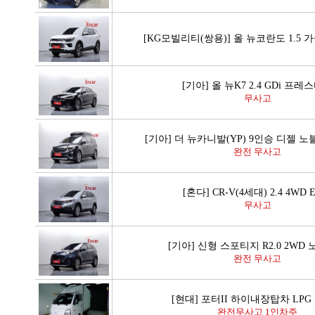
[KG모빌리티(쌍용)] 올 뉴코란도 1.5 가
[기아] 올 뉴K7 2.4 GDi 프레
무사고
[기아] 더 뉴카니발(YP) 9인승 디젤 
완전 무사고
[혼다] CR-V(4세대) 2.4 4WD 
무사고
[기아] 신형 스포티지 R2.0 2WD
완전 무사고
[현대] 포터II 하이내장탑차 LPG
완전무사고 1인차주