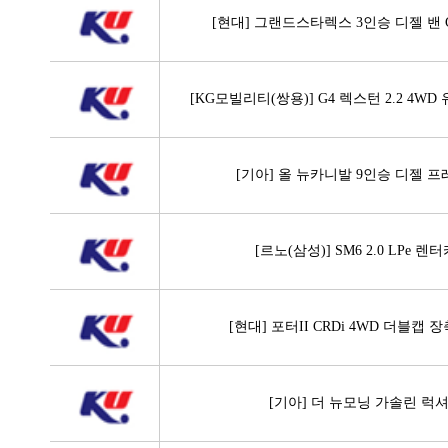
[현대] 그랜드스타렉스 3인승 디젤 밴 
[KG모빌리티(쌍용)] G4 렉스턴 2.2 4W
[기아] 올 뉴카니발 9인승 디젤 
[르노(삼성)] SM6 2.0 LPe 렌터
[현대] 포터II CRDi 4WD 더블캡 
[기아] 더 뉴모닝 가솔린 럭