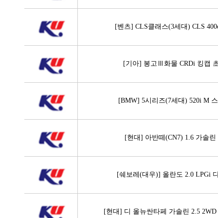
[벤츠] CLS클래스(3세대) CLS 40
[기아] 봉고Ⅲ화물 CRDi 킹캡
[BMW] 5시리즈(7세대) 520i M
[현대] 아반떼(CN7) 1.6 가솔
[쉐보레(대우)] 올란도 2.0 LPGi
[현대] 디 올뉴싼타페 가솔린 2.5 2W