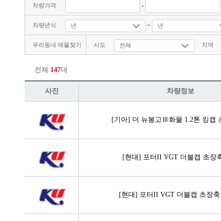
차량가격
-
차량년식
~
우리동네 매물찾기
시도
지역
전체
147
대
사진
차량정보
[기아] 더 뉴봉고Ⅲ화물 1.2톤 킹캡 
[현대] 포터II VGT 더블캡 초장
[현대] 포터II VGT 더블캡 초장