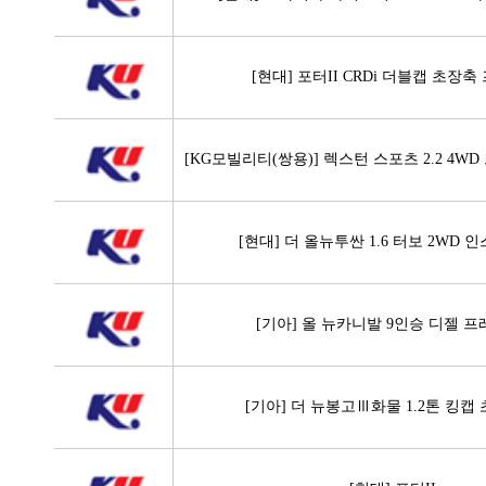
[현대] 포터II CRDi 더블캡 초장
[KG모빌리티(쌍용)] 렉스턴 스포츠 2.2 4
[현대] 더 올뉴투싼 1.6 터보 2WD
[기아] 올 뉴카니발 9인승 디젤 
[기아] 더 뉴봉고Ⅲ화물 1.2톤 킹캡 