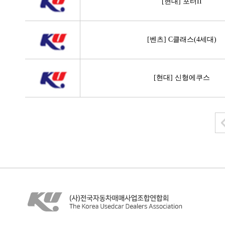
[현대] 포터II
[벤츠] C클래스(4세대)
[현대] 신형에쿠스