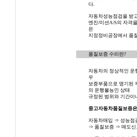
다.
자동차성능점검을 받고
엔진/미션A/S의 자격
은
지정정비공장에서 품질
품질보증 수리란?
자동차의 정상적인 운
우
보증부품으로 명기된 
의 운행불능인 상태
규정된 범위와 기간이
중고자동차품질보증
자동차매입 ⇒ 성능점
⇒ 품질보증 ⇒ 매도신