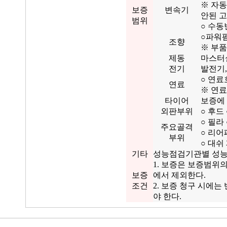
※ 자
보증
변속기
안된 
범위
○ 수동
○파워펌
조향
※ 부품
제동
마스터실
전기
발전기,
○ 연료
연료
※ 연료
타이어
보증에
외판부위
○ 후드
○ 필라
주요골격
○ 리어
부위
○ 대쉬
기타
성능점검기관별 성능
1. 보증은 보증범위
보증
에서 제외한다.
조건
2. 보증 청구 시에
야 한다.