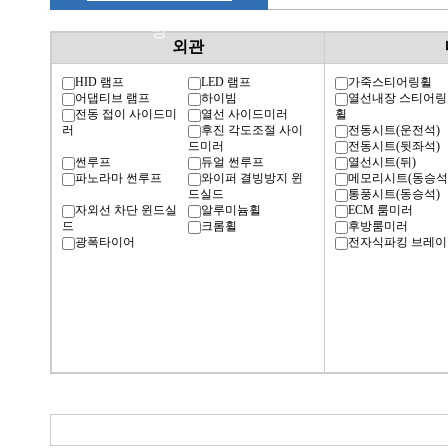
명
외관
HID 램프
LED 램프
가죽스티어링휠
어댑티브 램프
하이빔
열선내장 스티어링
전동 접이 사이드미
열선 사이드미러
휠
러
후진 각도조절 사이
전동시트(운전석)
드미러
전동시트(뒷좌석)
썬루프
듀얼 썬루프
열선시트(뒤)
파노라마 썬루프
와이퍼 결빙방지 윈
메모리시트(동승석
드실드
통풍시트(동승석)
자외선 차단 윈드실
알루미늄휠
ECM 룸미러
드
크롬휠
후방룸미러
광폭타이어
전자식파킹 브레이