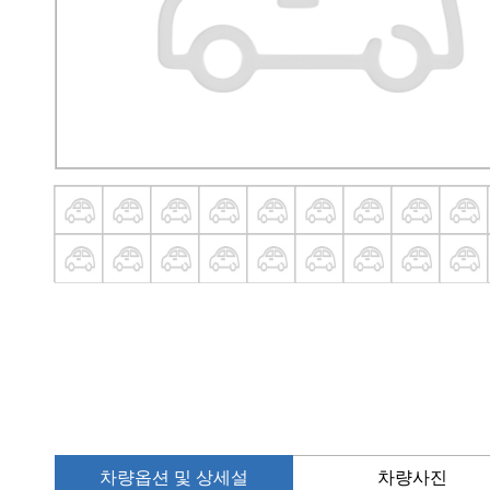
차량옵션 및 상세설
차량사진