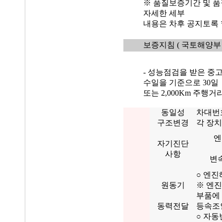
※ 품질보증기간 및 품
자세한 세부
내용은 차후 공지토록 
보증지침
( 국토해양부 
- 성능점검을 받은 중
수일을 기준으로 30일
또는 2,000Km 주행
동일성
차대번
구조변경
각 장치
엔
자기진단
사항
변
○ 엔진
원동기
※ 엔진
부품에
동력전달
등속조인
○ 자동