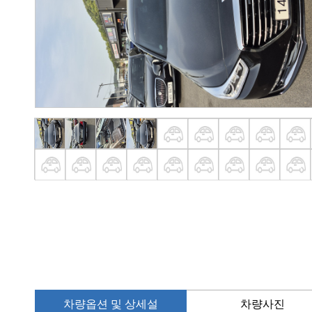
차량옵션 및 상세설
차량사진