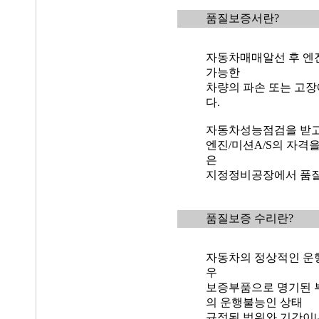
품질보증서란?
자동차매매알선 후 엔진
가능한
차량의 파손 또는 고장
다.
자동차성능점검을 받고
엔진/미션A/S의 자격
은
지정정비공장에서 품질
품질보증 수리란?
자동차의 정상적인 운
우
보증부품으로 명기된 
의 운행불능인 상태
규정된 범위와 기간이