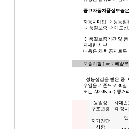
중고자동차품질보증
자동차매입 ⇒ 성능점
⇒ 품질보증 ⇒ 매도신
※ 품질보증기간 및 품
자세한 세부
내용은 차후 공지토록 
보증지침
( 국토해양부 
- 성능점검을 받은 중
수일을 기준으로 30일
또는 2,000Km 주행
동일성
차대번
구조변경
각 장치
엔
자기진단
사항