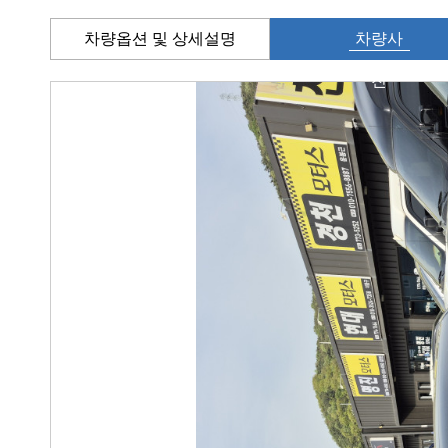
차량옵션 및 상세설명
차량사
진