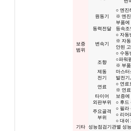
변
○ 엔진
원동기
※ 엔진
부품에
동력전달
등속조인
○ 자동
※ 자
보증
변속기
안된 
범위
○ 수동
○파워펌
조향
※ 부품
제동
마스터실
전기
발전기,
○ 연료
연료
※ 연료
타이어
보증에
외판부위
○ 후드
○ 필라
주요골격
○ 리어
부위
○ 대쉬
기타
성능점검기관별 성능