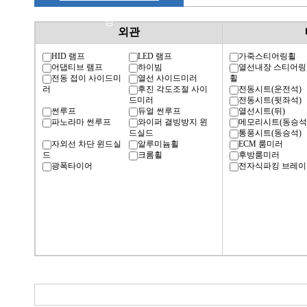
명
외관
HID 램프
LED 램프
가죽스티어링휠
어댑티브 램프
하이빔
열선내장 스티어링
전동 접이 사이드미
열선 사이드미러
휠
러
후진 각도조절 사이
전동시트(운전석)
드미러
전동시트(뒷좌석)
썬루프
듀얼 썬루프
열선시트(뒤)
파노라마 썬루프
와이퍼 결빙방지 윈
메모리시트(동승석
드실드
통풍시트(동승석)
자외선 차단 윈드실
알루미늄휠
ECM 룸미러
드
크롬휠
후방룸미러
광폭타이어
전자식파킹 브레이