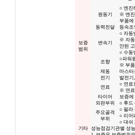
○ 엔진
원동기
※ 엔진
부품에
동력전달
등속조인
○ 자동
※ 자
보증
변속기
안된 
범위
○ 수동
○파워펌
조향
※ 부품
제동
마스터실
전기
발전기,
○ 연료
연료
※ 연료
타이어
보증에
외판부위
○ 후드
○ 필라
주요골격
○ 리어
부위
○ 대쉬
기타
성능점검기관별 성능
1. 보증은 보증범위