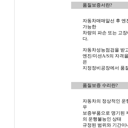
품질보증서란?
자동차매매알선 후 엔진
가능한
차량의 파손 또는 고장
다.
자동차성능점검을 받고
엔진/미션A/S의 자격
은
지정정비공장에서 품질
품질보증 수리란?
자동차의 정상적인 운
우
보증부품으로 명기된 
의 운행불능인 상태
규정된 범위와 기간이