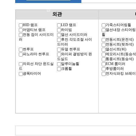
명
외관
HID 램프
LED 램프
가죽스티어링휠
어댑티브 램프
하이빔
열선내장 스티어링
전동 접이 사이드미
열선 사이드미러
휠
러
후진 각도조절 사이
전동시트(운전석)
드미러
전동시트(뒷좌석)
썬루프
듀얼 썬루프
열선시트(뒤)
파노라마 썬루프
와이퍼 결빙방지 윈
메모리시트(동승석
드실드
통풍시트(동승석)
자외선 차단 윈드실
알루미늄휠
ECM 룸미러
드
크롬휠
후방룸미러
광폭타이어
전자식파킹 브레이