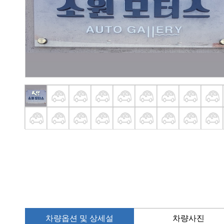
차량옵션 및 상세설
차량사진