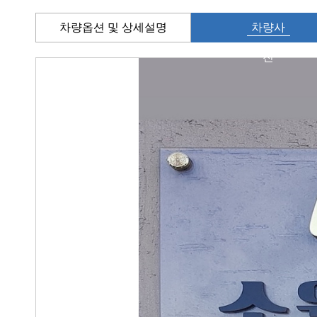
차량옵션 및 상세설명
차량사
진