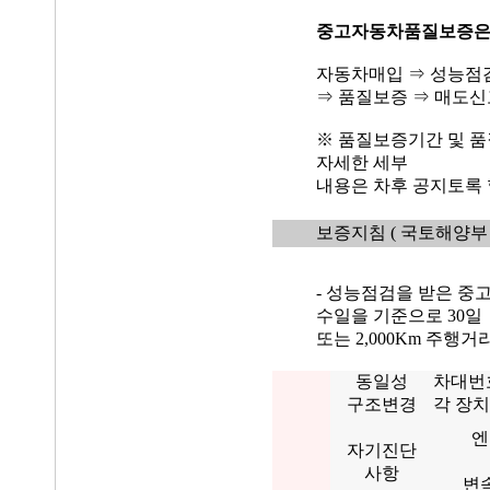
중고자동차품질보증
자동차매입 ⇒ 성능점
⇒ 품질보증 ⇒ 매도신
※ 품질보증기간 및 품
자세한 세부
내용은 차후 공지토록 
보증지침
( 국토해양부 
- 성능점검을 받은 중
수일을 기준으로 30일
또는 2,000Km 주행
동일성
차대번
구조변경
각 장치
엔
자기진단
사항
변