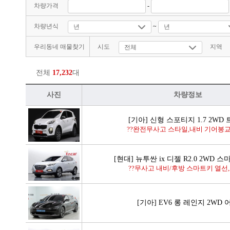
차량가격
-
차량년식
~
우리동네 매물찾기
시도
지역
전체
17,232
대
사진
차량정보
[기아] 신형 스포티지 1.7 2WD
??완전무사고 스타일,내비 기어봉교체
[현대] 뉴투싼 ix 디젤 R2.0 2WD 
??무사고 내비/후방 스마트키 열선,통
[기아] EV6 롱 레인지 2WD 