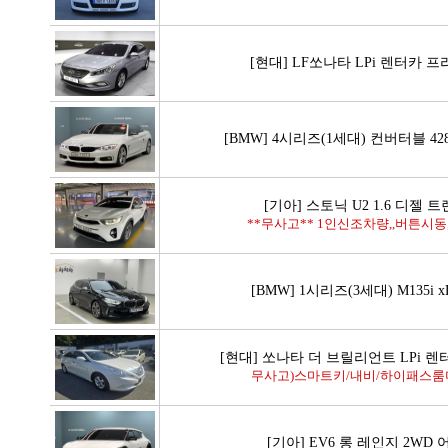
[현대] LF쏘나타 LPi 렌터카 
[BMW] 4시리즈(1세대) 컨버터블 428
[기아] 스토닉 U2 1.6 디젤 
**무사고** 1인신조차량,,버튼시동,
[BMW] 1시리즈(3세대) M135i x
[현대] 쏘나타 더 브릴리언트 LPi 
무사고)스마트키/내비/하이패스룸미
[기아] EV6 롱 레인지 2WD 