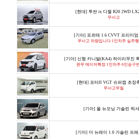
[현대] 투싼 ix 디젤 R20 2WD LX
무사고
[기아] 포르테 1.6 CVVT 프리미엄
무사고 차량입니다 1인차주 실주행거
[기아] 신형 카니발(KA4) 하이리무진
완무 메이저특장 1인차주 6인승구변 
[현대] 포터II VGT 슈퍼캡 초장
무사고무칠
[기아] 올 뉴모닝 가솔린 럭
[기아] 더 뉴레이 1.0 가솔린 프