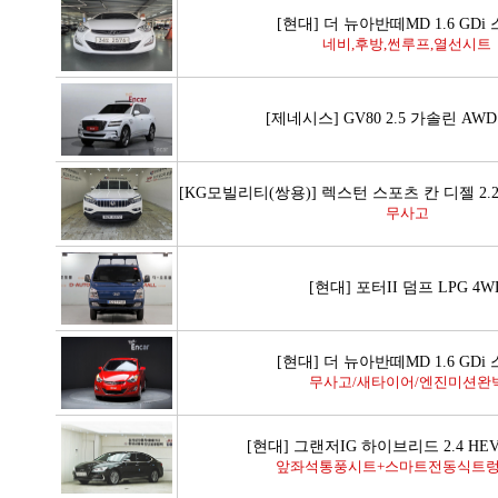
[현대] 더 뉴아반떼MD 1.6 GDi
네비,후방,썬루프,열선시트
[제네시스] GV80 2.5 가솔린 AW
[KG모빌리티(쌍용)] 렉스턴 스포츠 칸 디젤 2.
무사고
[현대] 포터II 덤프 LPG 4W
[현대] 더 뉴아반떼MD 1.6 GDi
무사고/새타이어/엔진미션완
[현대] 그랜저IG 하이브리드 2.4 H
앞좌석통풍시트+스마트전동식트렁크