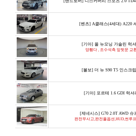
[랜드로버] 디스커버리 스포츠 2.0 TD4
[벤츠] A클래스(4세대) A220
[기아] 올 뉴모닝 가솔린 럭
양휀다 , 조수석측 앞뒷문 교
[볼보] 더 뉴 S90 T5 인스크
[기아] 포르테 1.6 GDI 럭셔
[제네시스] G70 2.0T AWD 
완전무사고,완전풀옵션,HUD,썬루프,