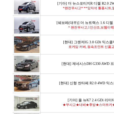
[기아] 더 뉴스포티지R 디젤 R2.0 
*완전무사고* **앞자석 통풍시트,열
[쉐보레(대우)] 더 뉴트랙스 1.6 디젤
* 완전무사고,1인신조,보험이력x
[현대] 그랜저IG 3.0 GDi 익스
로커암 커버, 등속조인트 신품
[현대] 제네시스DH G330 AWD
[현대] 신형 싼타페 R2.0 4WD 
[기아] 올 뉴K7 2.4 GDi 리
★무사고★내비★후방★스마트키★