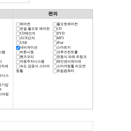
편의
에어컨
풀오토에어컨
듀얼 풀오토 에어컨
CD
CD체인저
DVD
AUX단자
MP3
USB
iPod
네비게이션
스마트키
스템
버튼시동
크루즈컨트롤
핸즈프리
전동식 파워 트렁크
지
자동주차시스템
레인센서와이퍼
차체자세
속도 감응식 스티어
스티어링휠 리모컨
링휠
트립컴퓨터
경보시스
공기압
우
티어링