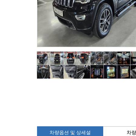
차량옵션 및 상세설
차