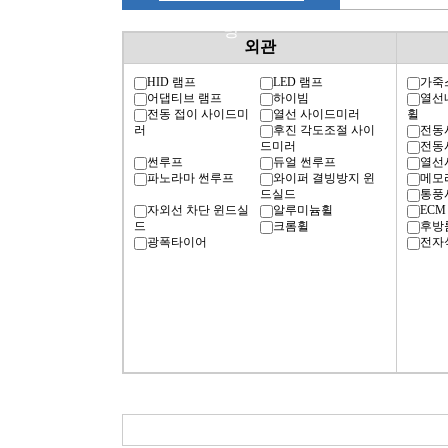
명
외관
HID 램프
LED 램프
가죽
어댑티브 램프
하이빔
열선
전동 접이 사이드미
열선 사이드미러
휠
러
후진 각도조절 사이
전동
드미러
전동
썬루프
듀얼 썬루프
열선
파노라마 썬루프
와이퍼 결빙방지 윈
메모
드실드
통풍
자외선 차단 윈드실
알루미늄휠
ECM
드
크롬휠
후방
광폭타이어
전자