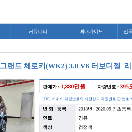
커뮤니티
매매가이드
전
 그랜드 체로키(WK2) 3.0 V6 터보디젤
1,880만원
395
판매가 :
차량번호 :
[TIP] ※ 위의 차량번호와 사진상의 차량번호 판 번호
년 형 | 등록
2018년 | 2020.05 최초등록
연료
경유
색상
검정색