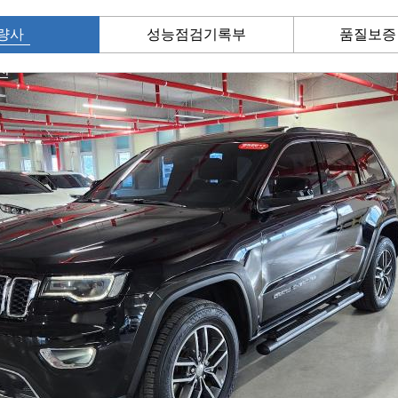
량사
성능점검기록부
품질보증
진