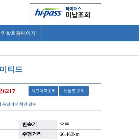
국연합회홈페이지
 리미티드
오6217
사고이력조회
보험료 조회
의 동일여부 확인 필수
변속기
오토
주행거리
66,462km