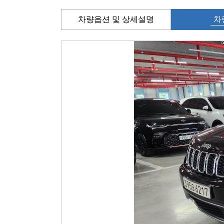
차량옵션 및 상세설명
차