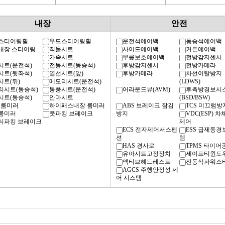
내장
안전
스티어링휠
우드스티어링휠
운전석에어백
동승석에어백
내장 스티어링
직물시트
사이드에어백
커튼에어백
가죽시트
무릎보호에어백
전방감지센서
시트(운전석)
전동시트(동승석)
후방감지센서
전방카메라
시트(뒷좌석)
열선시트(앞)
후방카메라
차선이탈방지
시트(뒤)
메모리시트(운전석)
(LDWS)
리시트(동승석)
통풍시트(운전석)
어라운드뷰(AVM)
후측방경보시
시트(동승석)
안마시트
(BSD/BSW)
 룸미러
하이패스내장 룸미러
ABS 브레이크 잠김
TCS 미끄럼방
룸미러
풋파킹 브레이크
방지
VDC(ESP) 
식파킹 브레이크
제어
ECS 전자제어서스펜
ESS 급제동
션
템
HAS 경사로
TPMS 타이어
유아시트고정장치
세이프티윈도
액티브헤드레스트
전동식파워스
AGCS 주행안정성 제
어 시스템