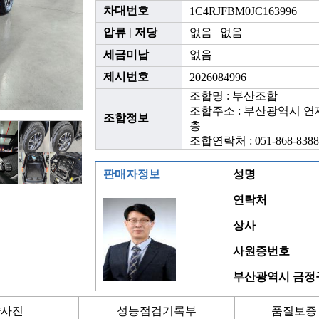
차대번호
1C4RJFBM0JC163996
압류 | 저당
없음 | 없음
세금미납
없음
제시번호
2026084996
조합명 : 부산조합
조합주소 : 부산광역시 연제
조합정보
층
조합연락처 : 051-868-8388
판매자정보
성명
연락처
상사
사원증번호
부산광역시 금정구
량사진
성능점검기록부
품질보증